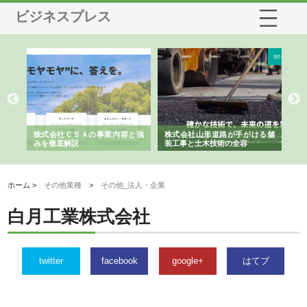
ビジネスプレス
業サ
株式会社ＣＳＡの事業内容と強
株式会社山形道路が手がける舗
ホ
報内
みを徹底解説
装工事と土木技術の全容
る
績
ホーム >
その他業種
>
その他_法人・企業
白月工業株式会社
twitter
facebook
google+
はてブ