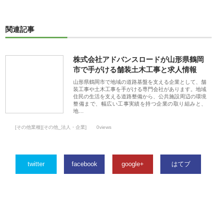
関連記事
株式会社アドバンスロードが山形県鶴岡
市で手がける舗装土木工事と求人情報
山形県鶴岡市で地域の道路基盤を支える企業として、舗
装工事や土木工事を手がける専門会社があります。地域
住民の生活を支える道路整備から、公共施設周辺の環境
整備まで、幅広い工事実績を持つ企業の取り組みと、
地…
[その他業種][その他_法人・企業]
0views
twitter
facebook
google+
はてブ