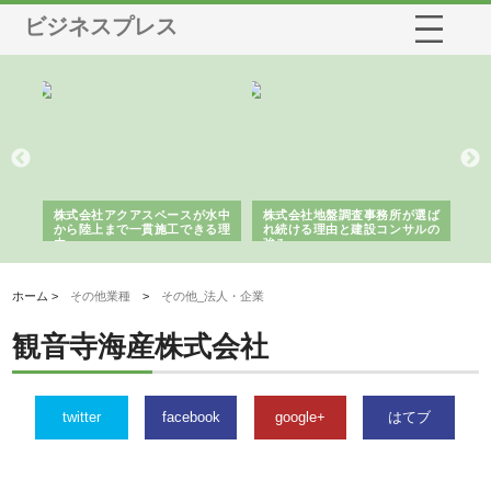
ビジネスプレス
シー
株式会社アクアスペースが水中
株式会社地盤調査事務所が選ば
株
ム導
から陸上まで一貫施工できる理
れ続ける理由と建設コンサルの
ス
由
強み
ホーム >
その他業種
>
その他_法人・企業
観音寺海産株式会社
twitter
facebook
google+
はてブ