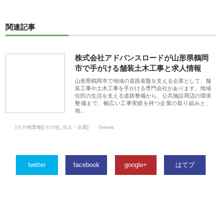
関連記事
株式会社アドバンスロードが山形県鶴岡
市で手がける舗装土木工事と求人情報
山形県鶴岡市で地域の道路基盤を支える企業として、舗
装工事や土木工事を手がける専門会社があります。地域
住民の生活を支える道路整備から、公共施設周辺の環境
整備まで、幅広い工事実績を持つ企業の取り組みと、
地…
[その他業種][その他_法人・企業]
0views
twitter
facebook
google+
はてブ