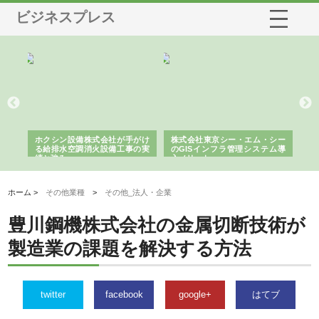
ビジネスプレス
る舗
ホクシン設備株式会社が手がけ
株式会社東京シー・エム・シー
株
る給排水空調消火設備工事の実
のGISインフラ管理システム導
か
績と強み
入メリット
由
ホーム >
その他業種
>
その他_法人・企業
豊川鋼機株式会社の金属切断技術が
製造業の課題を解決する方法
twitter
facebook
google+
はてブ