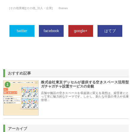
[その他業種][その他_法人・企業]
0views
twitter
facebook
google+
はてブ
おすすめ記事
株式会社東京デッセルが提供する空きスペース活用型
1
ガチャガチャ設置サービスの全貌
店舗や施設の空きスペースを収益源に変える発想は、経営者にと
って常に魅力的なテーマです。しかし、新たな什器の導入や在庫
管理…
アーカイブ