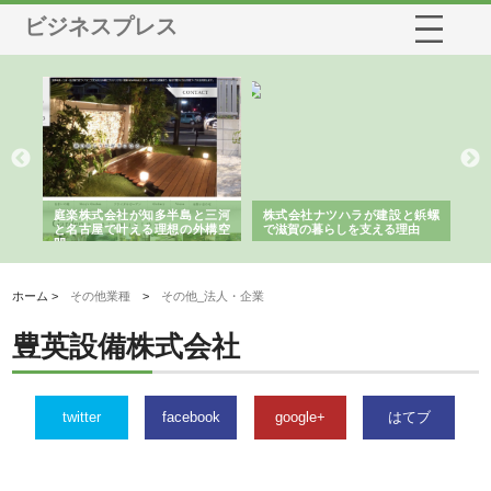
ビジネスプレス
ショ
庭楽株式会社が知多半島と三河
株式会社ナツハラが建設と鋲螺
株
る資
と名古屋で叶える理想の外構空
で滋賀の暮らしを支える理由
イ
間
容
ホーム >
その他業種
>
その他_法人・企業
豊英設備株式会社
twitter
facebook
google+
はてブ