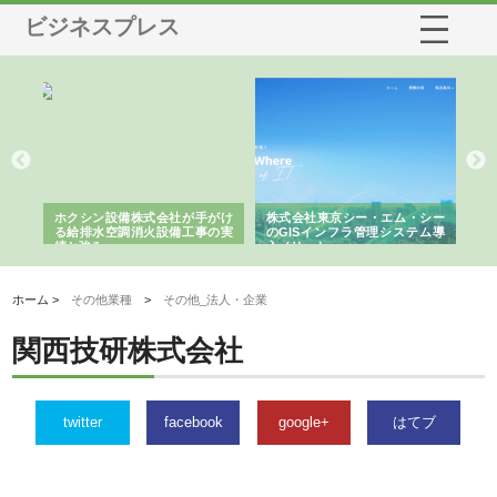
ビジネスプレス
る舗
ホクシン設備株式会社が手がけ
株式会社東京シー・エム・シー
株
る給排水空調消火設備工事の実
のGISインフラ管理システム導
か
績と強み
入メリット
由
ホーム >
その他業種
>
その他_法人・企業
関西技研株式会社
twitter
facebook
google+
はてブ