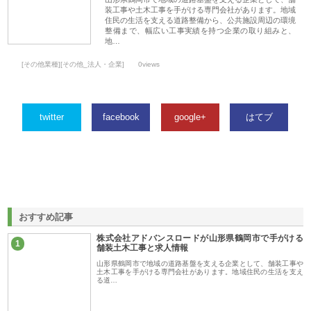
装工事や土木工事を手がける専門会社があります。地域
住民の生活を支える道路整備から、公共施設周辺の環境
整備まで、幅広い工事実績を持つ企業の取り組みと、
地…
[その他業種][その他_法人・企業]
0views
twitter
facebook
google+
はてブ
おすすめ記事
株式会社アドバンスロードが山形県鶴岡市で手がける
1
舗装土木工事と求人情報
山形県鶴岡市で地域の道路基盤を支える企業として、舗装工事や
土木工事を手がける専門会社があります。地域住民の生活を支え
る道…