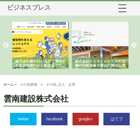
ビジネスプレス
現す
株式会社ナカモトがホテルや店
株式会社スプリングエフが選ば
桑
ワン
舗の内装改修で選ばれ続ける理
れる理由とOEMアパレル製造の
ばれ
由
強み
ホーム >
その他業種
>
その他_法人・企業
雲南建設株式会社
twitter
facebook
google+
はてブ