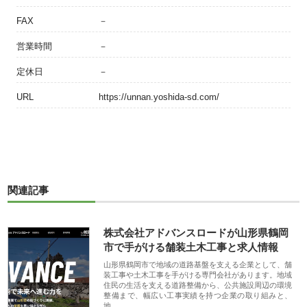
FAX
－
営業時間
－
定休日
－
URL
https://unnan.yoshida-sd.com/
関連記事
株式会社アドバンスロードが山形県鶴岡
市で手がける舗装土木工事と求人情報
山形県鶴岡市で地域の道路基盤を支える企業として、舗
装工事や土木工事を手がける専門会社があります。地域
住民の生活を支える道路整備から、公共施設周辺の環境
整備まで、幅広い工事実績を持つ企業の取り組みと、
地…