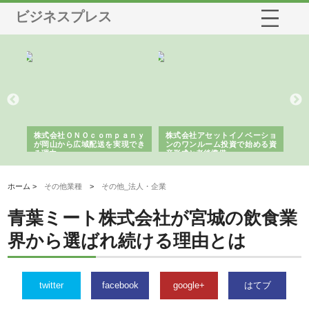
ビジネスプレス
う建
株式会社ＯＮＯｃｏｍｐａｎｙ
株式会社アセットイノベーショ
庭
性
が岡山から広域配送を実現でき
ンのワンルーム投資で始める資
と
る理由
産形成と老後準備
間
ホーム >
その他業種
>
その他_法人・企業
青葉ミート株式会社が宮城の飲食業
界から選ばれ続ける理由とは
twitter
facebook
google+
はてブ