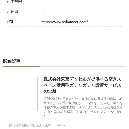
営業時間
－
定休日
－
URL
https://www.aobameat.com/
関連記事
株式会社東京デッセルが提供する空きス
ペース活用型ガチャガチャ設置サービス
の全貌
店舗や施設の空きスペースを収益源に変える発想は、経
営者にとって常に魅力的なテーマです。しかし、新たな
什器の導入や在庫管理、メンテナンスといった負担を考
えると二の足を踏んでしまうケースも少なくありませ
ん…
[その他業種][その他_法人・企業]
0views