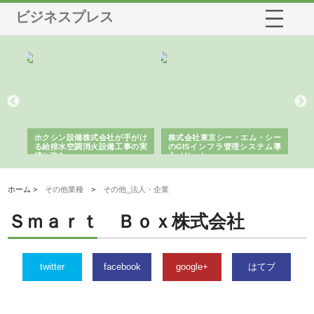
ビジネスプレス
る舗
ホクシン設備株式会社が手がけ
株式会社東京シー・エム・シー
株
る給排水空調消火設備工事の実
のGISインフラ管理システム導
か
績と強み
入メリット
由
ホーム >
その他業種
>
その他_法人・企業
Ｓｍａｒｔ Ｂｏｘ株式会社
twitter
facebook
google+
はてブ