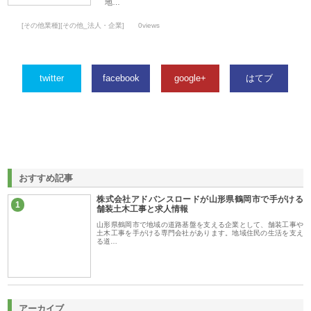
地…
[その他業種][その他_法人・企業]
0views
twitter
facebook
google+
はてブ
おすすめ記事
株式会社アドバンスロードが山形県鶴岡市で手がける
1
舗装土木工事と求人情報
山形県鶴岡市で地域の道路基盤を支える企業として、舗装工事や
土木工事を手がける専門会社があります。地域住民の生活を支え
る道…
アーカイブ