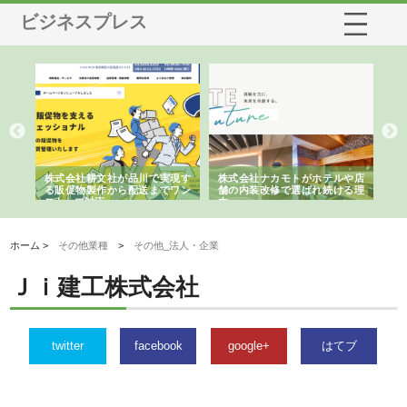
ビジネスプレス
ノー
株式会社耕文社が品川で実現す
株式会社ナカモトがホテルや店
株
の専
る販促物製作から配送までワン
舗の内装改修で選ばれ続ける理
れ
ストップ対応
由
強
ホーム >
その他業種
>
その他_法人・企業
Ｊｉ建工株式会社
twitter
facebook
google+
はてブ