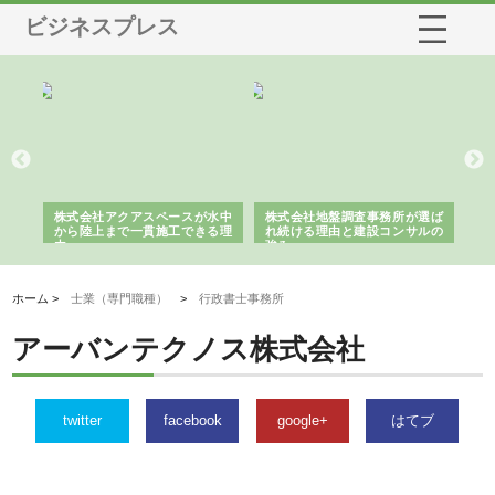
ビジネスプレス
シー
株式会社アクアスペースが水中
株式会社地盤調査事務所が選ば
株
ム導
から陸上まで一貫施工できる理
れ続ける理由と建設コンサルの
ス
由
強み
ホーム >
士業（専門職種）
>
行政書士事務所
アーバンテクノス株式会社
twitter
facebook
google+
はてブ