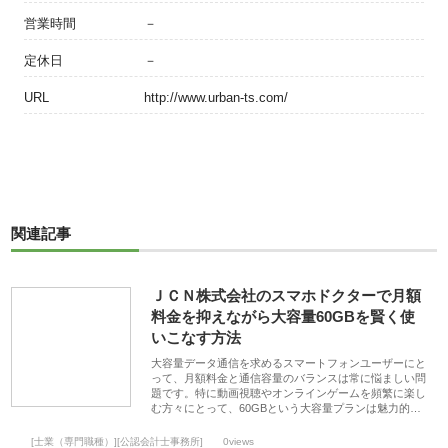
営業時間
－
定休日
－
URL
http://www.urban-ts.com/
関連記事
ＪＣＮ株式会社のスマホドクターで月額
料金を抑えながら大容量60GBを賢く使
いこなす方法
大容量データ通信を求めるスマートフォンユーザーにと
って、月額料金と通信容量のバランスは常に悩ましい問
題です。特に動画視聴やオンラインゲームを頻繁に楽し
む方々にとって、60GBという大容量プランは魅力的…
[士業（専門職種）][公認会計士事務所]
0views