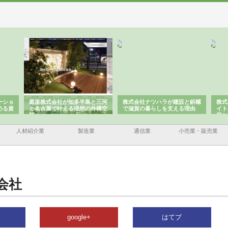
ーショ
庭楽株式会社が知多半島と三河
株式会社ナツハラが建設と鋲螺
株式
める資
と名古屋で叶える理想の外構空
で滋賀の暮らしを支える理由
イト
間
容と
人材紹介業
製造業
通信業
小売業・販売業
会社
google+
はてブ