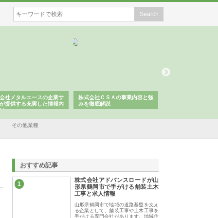
会社メタルエースの企業サ
株式会社ＣＳＡの事業内容と強
株式会社山形道路が
が提供する充実した情報内
みを徹底解説
装工事と土木技術の
は
その他業種
おすすめ記事
株式会社アドバンスロードが山
1
形県鶴岡市で手がける舗装土木
工事と求人情報
山形県鶴岡市で地域の道路基盤を支え
る企業として、舗装工事や土木工事を
手がける専門会社があります。地域住