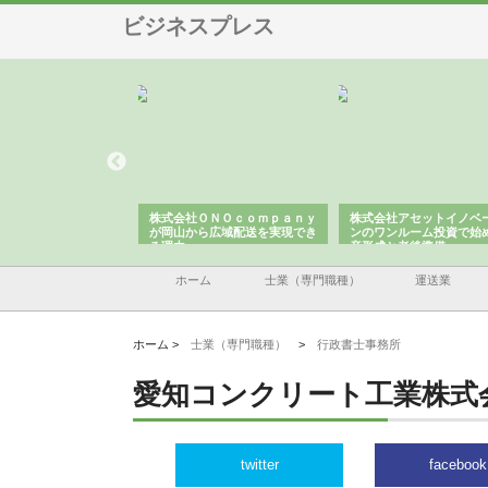
ビジネスプレス
翔栄が草津市で担う建
株式会社ＯＮＯｃｏｍｐａｎｙ
株式会社アセットイノベ
事の現場力と信頼性
が岡山から広域配送を実現でき
ンのワンルーム投資で始
る理由
産形成と老後準備
ホーム
士業（専門職種）
運送業
ホーム >
士業（専門職種）
>
行政書士事務所
愛知コンクリート工業株式
twitter
facebook