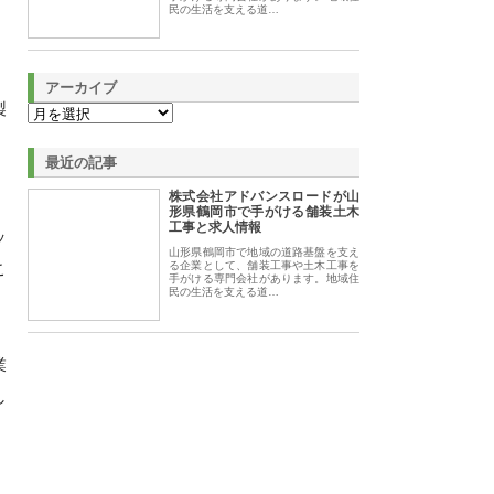
民の生活を支える道…
アーカイブ
製
最近の記事
株式会社アドバンスロードが山
形県鶴岡市で手がける舗装土木
工事と求人情報
ッ
山形県鶴岡市で地域の道路基盤を支え
こ
る企業として、舗装工事や土木工事を
手がける専門会社があります。地域住
民の生活を支える道…
業
し