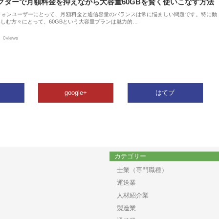
クターで月額料金を抑えながら大容量60GBを賢く使いこなす方法
フォンユーザーにとって、月額料金と通信容量のバランスは常に悩ましい問題です。特に動
しむ方々にとって、60GBという大容量プランは魅力的…
0views
google+
はてブ
カテゴリー
士業（専門職種）
運送業
人材紹介業
製造業