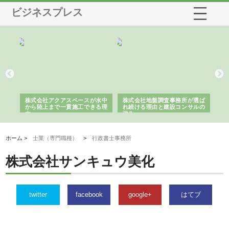
ビジネスプレス
シー
株式会社アクアスペースが水中
株式会社地盤調査事務所が選ば
株
ム導
から陸上まで一貫施工できる理
れ続ける理由と建設コンサルの
ス
由
強み
ホーム >
士業（専門職種）
>
行政書士事務所
株式会社サンキュウ美化
twitter
facebook
google+
はてブ