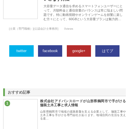
大容量データ通信を求めるスマートフォンユーザーにと
って、月額料金と通信容量のバランスは常に悩ましい問
題です。特に動画視聴やオンラインゲームを頻繁に楽し
む方々にとって、60GBという大容量プランは魅力的…
[士業（専門職種）][公認会計士事務所]
0views
twitter
facebook
google+
はてブ
おすすめ記事
株式会社アドバンスロードが山形県鶴岡市で手がける
1
舗装土木工事と求人情報
山形県鶴岡市で地域の道路基盤を支える企業として、舗装工事や
土木工事を手がける専門会社があります。地域住民の生活を支え
る道…