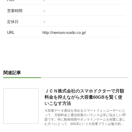
営業時間
－
定休日
－
URL
http://nemuro-suido.co.jp/
関連記事
ＪＣＮ株式会社のスマホドクターで月額
料金を抑えながら大容量60GBを賢く使
いこなす方法
大容量データ通信を求めるスマートフォンユーザーにと
って、月額料金と通信容量のバランスは常に悩ましい問
題です。特に動画視聴やオンラインゲームを頻繁に楽し
む方々にとって、60GBという大容量プランは魅力的…