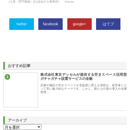
[士業（専門職種）][公認会計士事務所]
0views
twitter
facebook
google+
はてブ
おすすめ記事
株式会社東京デッセルが提供する空きスペース活用型
1
ガチャガチャ設置サービスの全貌
店舗や施設の空きスペースを収益源に変える発想は、経営者にと
って常に魅力的なテーマです。しかし、新たな什器の導入や在庫
管理…
アーカイブ