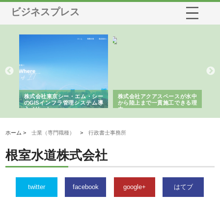
ビジネスプレス
がけ
株式会社東京シー・エム・シー
株式会社アクアスペースが水中
株
の実
のGISインフラ管理システム導
から陸上まで一貫施工できる理
れ
入メリット
由
強
ホーム >
士業（専門職種）
>
行政書士事務所
根室水道株式会社
twitter
facebook
google+
はてブ