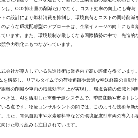
ンは、CO2排出量の削減だけでなく、コスト効率の向上にも寄与
ートの設計により燃料消費を抑制し、環境負荷とコストの同時削減
このような環境配慮型のアプローチは、企業イメージの向上にも直
れています。また、環境規制が厳しくなる国際情勢の中で、先進的
の競争力強化にもつながっています。
】
株式会社が導入している先進技術は業界内で高い評価を得ています
テムを構築し、リアルタイムでの荷物追跡や最適な輸送経路の自動計
行距離の削減や車両の積載効率向上が実現し、環境負荷の低減と同
べきは、AIを活用した需要予測システムで、季節変動や市場トレ
ている点です。物流コンサルタントの間では、このような技術革新
す。また、電気自動車や水素燃料車などの環境配慮型車両の導入も
に向けた取り組みも注目されています。