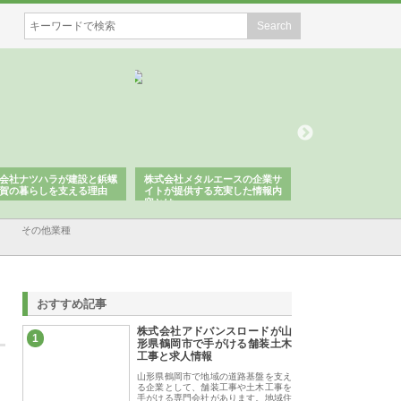
式会社メタルエースの企業サ
株式会社ＣＳＡの事業内容と強
株式会社山形道路
トが提供する充実した情報内
みを徹底解説
装工事と土木技術
とは
その他業種
おすすめ記事
株式会社アドバンスロードが山
1
形県鶴岡市で手がける舗装土木
工事と求人情報
山形県鶴岡市で地域の道路基盤を支え
る企業として、舗装工事や土木工事を
手がける専門会社があります。地域住