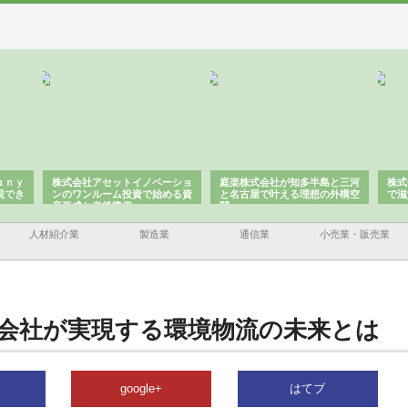
ベーショ
庭楽株式会社が知多半島と三河
株式会社ナツハラが建設と鋲螺
株
始める資
と名古屋で叶える理想の外構空
で滋賀の暮らしを支える理由
イ
間
容
人材紹介業
製造業
通信業
小売業・販売業
会社が実現する環境物流の未来とは
google+
はてブ