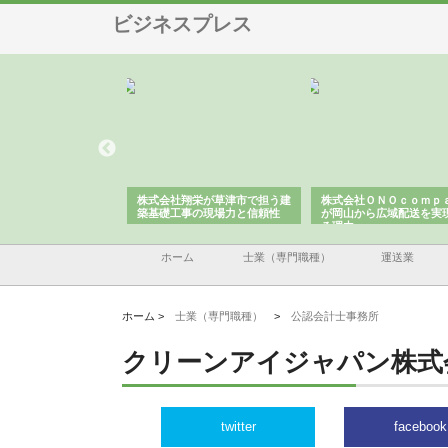
ビジネスプレス
社翔栄が草津市で担う建
株式会社ＯＮＯｃｏｍｐａｎｙ
株式会社アセットイノ
工事の現場力と信頼性
が岡山から広域配送を実現でき
ンのワンルーム投資で
る理由
産形成と老後準備
ホーム
士業（専門職種）
運送業
ホーム >
士業（専門職種）
>
公認会計士事務所
クリーンアイジャパン株式
twitter
facebook