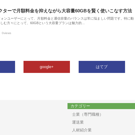
クターで月額料金を抑えながら大容量60GBを賢く使いこなす方法
フォンユーザーにとって、月額料金と通信容量のバランスは常に悩ましい問題です。特に動
しむ方々にとって、60GBという大容量プランは魅力的…
0views
google+
はてブ
カテゴリー
士業（専門職種）
運送業
人材紹介業