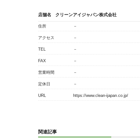
店舗名
クリーンアイジャパン株式会社
住所
－
アクセス
－
TEL
－
FAX
－
営業時間
－
定休日
－
URL
https://www.clean-ijapan.co.jp/
関連記事