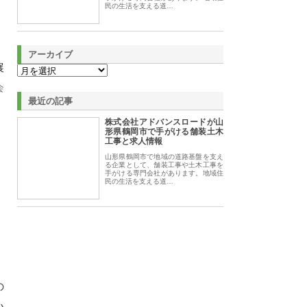
民の生活を支える道…
アーカイブ
展
会
最近の記事
、
株式会社アドバンスロードが山
形県鶴岡市で手がける舗装土木
工事と求人情報
山形県鶴岡市で地域の道路基盤を支え
る企業として、舗装工事や土木工事を
手がける専門会社があります。地域住
民の生活を支える道…
の
い