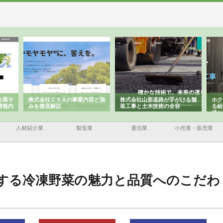
企業サ
株式会社ＣＳＡの事業内容と強
株式会社山形道路が手がける舗
ホク
情報内
みを徹底解説
装工事と土木技術の全容
る給
績と
人材紹介業
製造業
通信業
小売業・販売業
する冷凍野菜の魅力と品質へのこだわ