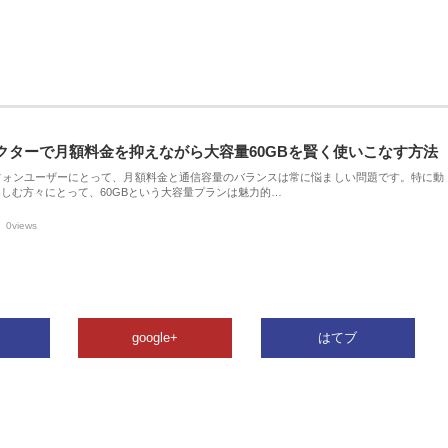
クターで月額料金を抑えながら大容量60GBを賢く使いこなす方法
フォンユーザーにとって、月額料金と通信容量のバランスは常に悩ましい問題です。特に動
しむ方々にとって、60GBという大容量プランは魅力的…
0views
google+
はてブ