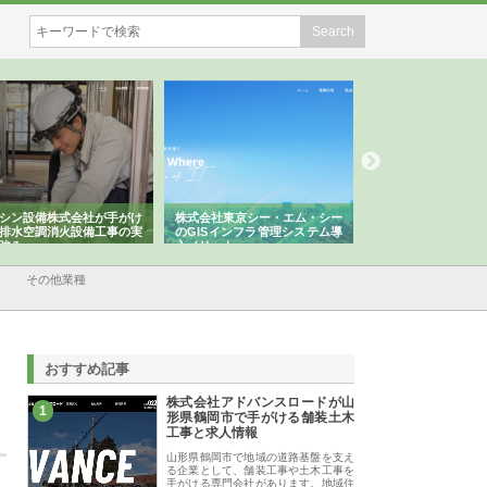
シン設備株式会社が手がけ
株式会社東京シー・エム・シー
株式会社アクアスペ
排水空調消火設備工事の実
のGISインフラ管理システム導
から陸上まで一貫施
強み
入メリット
由
その他業種
おすすめ記事
株式会社アドバンスロードが山
1
形県鶴岡市で手がける舗装土木
工事と求人情報
山形県鶴岡市で地域の道路基盤を支え
る企業として、舗装工事や土木工事を
手がける専門会社があります。地域住