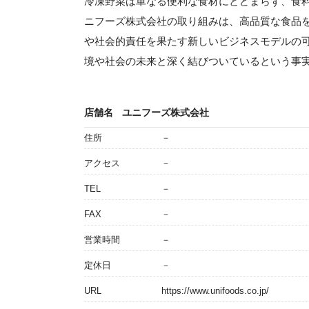
冷凍野菜は単なる便利な食材にとどまらず、食
ニフーズ株式会社の取り組みは、高品質な食品
や社会的責任を果たす新しいビジネスモデルの
境や社会の未来と深く結びついているという事
店舗名
ユニフーズ株式会社
住所
－
アクセス
－
TEL
－
FAX
－
営業時間
－
定休日
－
URL
https://www.unifoods.co.jp/