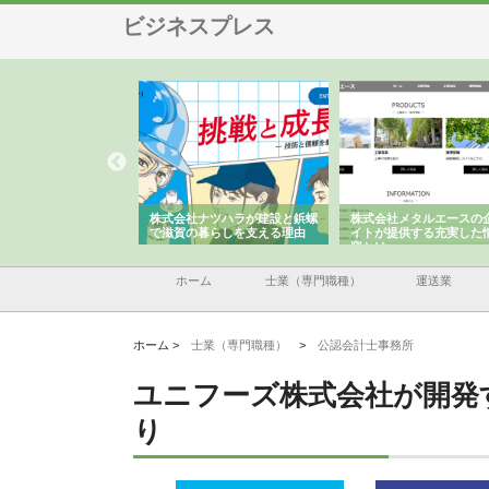
ビジネスプレス
会社が知多半島と三河
株式会社ナツハラが建設と鋲螺
株式会社メタルエースの
で叶える理想の外構空
で滋賀の暮らしを支える理由
イトが提供する充実した
容とは
ホーム
士業（専門職種）
運送業
ホーム >
士業（専門職種）
>
公認会計士事務所
ユニフーズ株式会社が開発
り