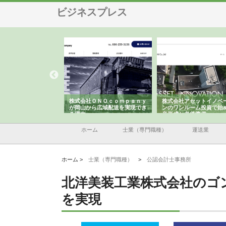
ビジネスプレス
翔栄が草津市で担う建
株式会社ＯＮＯｃｏｍｐａｎｙ
株式会社アセットイノベ
事の現場力と信頼性
が岡山から広域配送を実現でき
ンのワンルーム投資で始
る理由
産形成と老後準備
ホーム
士業（専門職種）
運送業
ホーム >
士業（専門職種）
>
公認会計士事務所
北洋美装工業株式会社のゴ
を実現