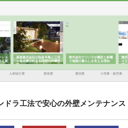
ーショ
庭楽株式会社が知多半島と三河
株式会社ナツハラが建設と鋲螺
株式
める資
と名古屋で叶える理想の外構空
で滋賀の暮らしを支える理由
イト
間
容と
人材紹介業
製造業
通信業
小売業・販売業
ンドラ工法で安心の外壁メンテナンス