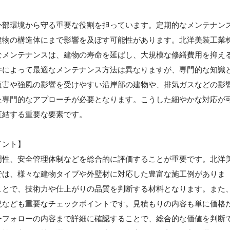
】
外部環境から守る重要な役割を担っています。定期的なメンテナン
建物の構造体にまで影響を及ぼす可能性があります。北洋美装工業
なメンテナンスは、建物の寿命を延ばし、大規模な修繕費用を抑え
件によって最適なメンテナンス方法は異なりますが、専門的な知識
塩害や強風の影響を受けやすい沿岸部の建物や、排気ガスなどの影
た専門的なアプローチが必要となります。こうした細やかな対応が
直結する重要な要素です。
イント】
門性、安全管理体制などを総合的に評価することが重要です。北洋
では、様々な建物タイプや外壁材に対応した豊富な施工例がありま
ことで、技術力や仕上がりの品質を判断する材料となります。また
況なども重要なチェックポイントです。見積もりの内容も単に価格
ーフォローの内容まで詳細に確認することで、総合的な価値を判断