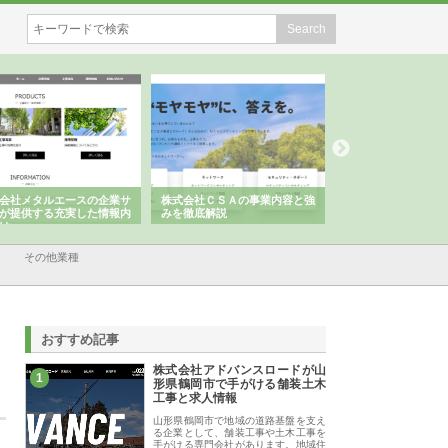
会社メタルエースの企業サ
株式会社ＣＳＡの事業内容と強
株式会社山形道路が
が提供する充実した情報内
みを徹底解説
装工事と土木技術の
は
その他業種
おすすめ記事
株式会社アドバンスロードが山
1
形県鶴岡市で手がける舗装土木
工事と求人情報
山形県鶴岡市で地域の道路基盤を支え
る企業として、舗装工事や土木工事を
手がける専門会社があります。地域住