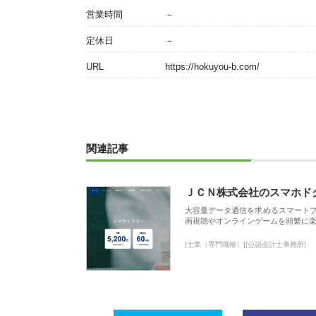
営業時間
－
定休日
－
URL
https://hokuyou-b.com/
関連記事
ＪＣＮ株式会社のスマホド
大容量データ通信を求めるスマート
画視聴やオンラインゲームを頻繁に楽
[士業（専門職種）][公認会計士事務所]