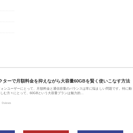
クターで月額料金を抑えながら大容量60GBを賢く使いこなす方法
フォンユーザーにとって、月額料金と通信容量のバランスは常に悩ましい問題です。特に動
しむ方々にとって、60GBという大容量プランは魅力的…
0views