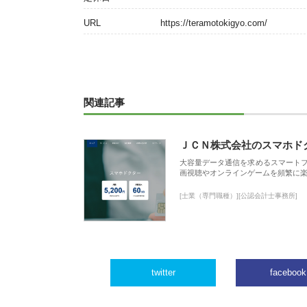
URL
https://teramotokigyo.com/
関連記事
ＪＣＮ株式会社のスマホド
大容量データ通信を求めるスマート
画視聴やオンラインゲームを頻繁に楽
[士業（専門職種）][公認会計士事務所]
twitter
facebook