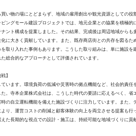
】
る買い物の場にとどまらず、地域の雇用創出や観光資源としての役
ッピングモール建設プロジェクトでは、地元企業との協業を積極的
テナント構成を提案しました。その結果、完成後は周辺地域からも
性化に大きく貢献しています。また、既存商店街との共存を図るた
みを取り入れた事例もあります。こうした取り組みは、単に施設を
れた総合的なアプローチとして評価されています。
挑戦】
しています。環境負荷の低減や災害時の拠点機能など、社会的責任
した。寺本企業株式会社は、こうした時代の要請に応えるべく、省
害時の自立運転機能を備えた施設づくりに注力しています。また、
により、運営コストの削減と顧客体験の向上を両立させる提案も行
据えた長期的な視点での設計・施工は、持続可能な地域づくりに貢