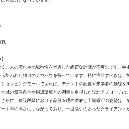
化の原動力となっています。
み
挑戦
み】
なく、人の流れや地域特性を考慮した綿密な計画が不可欠です。寺
から培われた独自のノウハウを持っています。特に注目すべきは、
。ショッピングモールであれば、テナントの配置や来場者の動線を
、地域の気候条件や周辺環境との調和を重視した設計アプローチは
。さらに、建設段階における品質管理の徹底と工期厳守の姿勢は、
ピート率の高さにつながっており、一度取引のあったクライアント