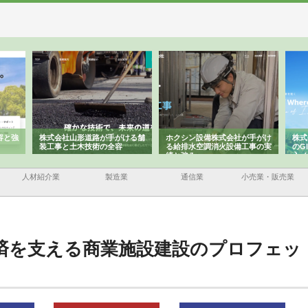
株式会社山形道路が手がける舗
ホクシン設備株式会社が手がけ
株式会社
装工事と土木技術の全容
る給排水空調消火設備工事の実
のGIS
績と強み
入メリッ
人材紹介業
製造業
通信業
小売業・販売業
済を支える商業施設建設のプロフェッ