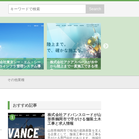
東京シー・エム・シー
株式会社アクアスペースが水中
株式会社地盤調査事務所
インフラ管理システム導
から陸上まで一貫施工できる理
れ続ける理由と建設コン
ト
由
強み
その他業種
おすすめ記事
株式会社アドバンスロードが山
1
形県鶴岡市で手がける舗装土木
工事と求人情報
山形県鶴岡市で地域の道路基盤を支え
る企業として、舗装工事や土木工事を
手がける専門会社があります。地域住