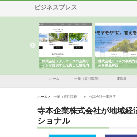
ビジネスプレス
ハラが建設と鋲螺
株式会社メタルエースの企業サ
株式会社ＣＳＡの事業内容と強
しを支える理由
イトが提供する充実した情報内
みを徹底解説
容とは
ホーム
士業（専門職種）
運送業
ホーム >
士業（専門職種）
>
公認会計士事務所
寺本企業株式会社が地域経
ショナル