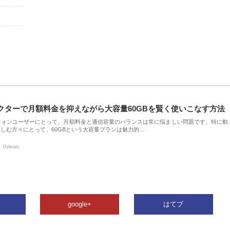
クターで月額料金を抑えながら大容量60GBを賢く使いこなす方法
フォンユーザーにとって、月額料金と通信容量のバランスは常に悩ましい問題です。特に動
しむ方々にとって、60GBという大容量プランは魅力的…
0views
google+
はてブ