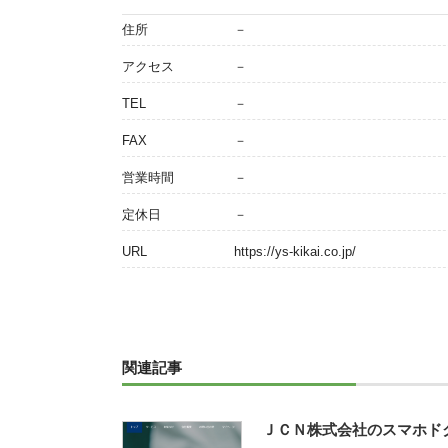
住所
－
アクセス
－
TEL
－
FAX
－
営業時間
－
定休日
－
URL
https://ys-kikai.co.jp/
関連記事
ＪＣＮ株式会社のスマホド