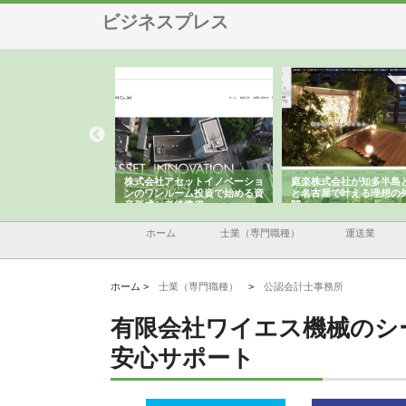
ビジネスプレス
ＯＮＯｃｏｍｐａｎｙ
株式会社アセットイノベーショ
庭楽株式会社が知多半島
ら広域配送を実現でき
ンのワンルーム投資で始める資
と名古屋で叶える理想の
産形成と老後準備
間
ホーム
士業（専門職種）
運送業
ホーム >
士業（専門職種）
>
公認会計士事務所
有限会社ワイエス機械のシ
安心サポート