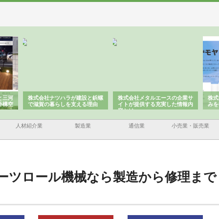
と三河
株式会社ナツハラが建設と鋲螺
株式会社メタルエースの企業サ
株式
外構空
で滋賀の暮らしを支える理由
イトが提供する充実した情報内
みを
容とは
人材紹介業
製造業
通信業
小売業・販売業
ーツロール機械なら製造から修理まで