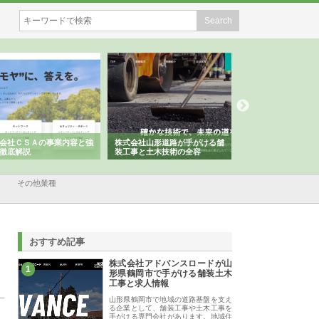
会社ＣＳＡの事業内容と強
株式会社山形道路が手がける舗
ホクシン設備株式会
徹底解説
装工事と土木技術の全容
る給排水空調消火設
績と強み
その他業種
おすすめ記事
株式会社アドバンスロードが山
1
形県鶴岡市で手がける舗装土木
工事と求人情報
山形県鶴岡市で地域の道路基盤を支え
る企業として、舗装工事や土木工事を
手がける専門会社があります。地域住