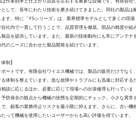
械は作業効率と仕上がり品質を左右する重要な設備です。有限会社
ーとして、長年にわたり技術を磨き続けてきました。同社の製品は
ます。特に「YSシリーズ」は、業界標準モデルとして多くの現場
で自社内で一貫して行うことで、品質管理を徹底。部品の精度や組
る製品を提供しています。また、最新の技術動向にも常にアンテナ
時代のニーズに合わせた製品開発を続けています。
ト体制】
サポートです。有限会社ワイエス機械では、製品の販売だけでなく
する体制を整えています。急な故障やトラブルにも迅速に対応する
術相談に応じるほか、必要に応じて現場への出張修理も行っていま
、予防保全の観点から機械の状態を定期的にチェック。小さな異常
とで、顧客の業務停止リスクを最小限に抑えます。さらに、古い機
わたって機械を使用したいユーザーからも高い評価を得ています。
】