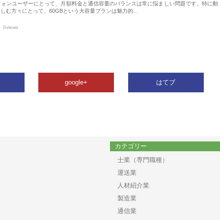
フォンユーザーにとって、月額料金と通信容量のバランスは常に悩ましい問題です。特に動
しむ方々にとって、60GBという大容量プランは魅力的…
0views
google+
はてブ
カテゴリー
士業（専門職種）
運送業
人材紹介業
製造業
通信業