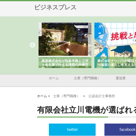
ビジネスプレス
会社が知多半島と三河
株式会社ナツハラが建設と鋲螺
株式会社メタルエースの
で叶える理想の外構空
で滋賀の暮らしを支える理由
イトが提供する充実した
容とは
ホーム
士業（専門職種）
運送業
ホーム >
士業（専門職種）
>
公認会計士事務所
有限会社立川電機が選ばれ
twitter
facebook