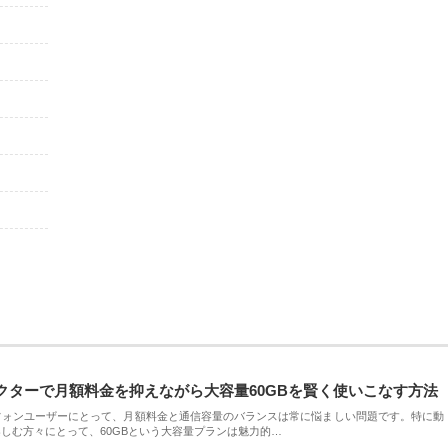
クターで月額料金を抑えながら大容量60GBを賢く使いこなす方法
フォンユーザーにとって、月額料金と通信容量のバランスは常に悩ましい問題です。特に動
しむ方々にとって、60GBという大容量プランは魅力的…