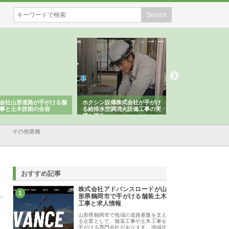
クシン設備株式会社が手がけ
株式会社東京シー・エム・シー
株式会社アクアスペ
給排水空調消火設備工事の実
のGISインフラ管理システム導
から陸上まで一貫施
と強み
入メリット
由
その他業種
おすすめ記事
株式会社アドバンスロードが山
1
形県鶴岡市で手がける舗装土木
工事と求人情報
山形県鶴岡市で地域の道路基盤を支え
る企業として、舗装工事や土木工事を
手がける専門会社があります。地域住