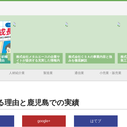
企業サ
株式会社ＣＳＡの事業内容と強
株式会社山形道路が手がける舗
ホ
情報内
みを徹底解説
装工事と土木技術の全容
る
績
人材紹介業
製造業
通信業
小売業・販売業
る理由と鹿児島での実績
google+
はてブ