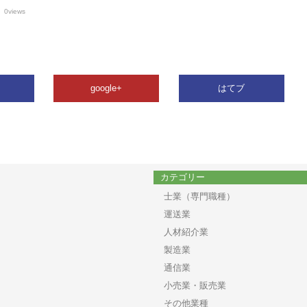
0views
google+
はてブ
カテゴリー
士業（専門職種）
運送業
人材紹介業
製造業
通信業
小売業・販売業
その他業種