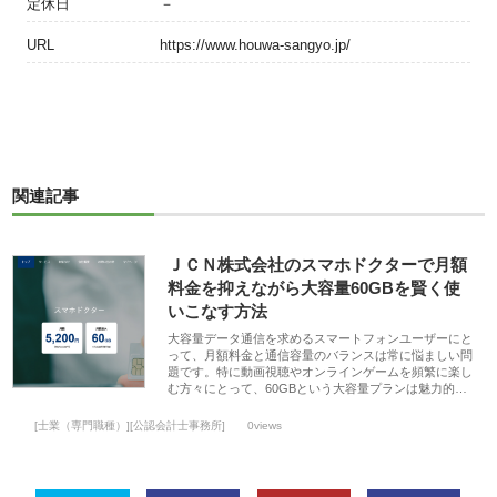
定休日
－
URL
https://www.houwa-sangyo.jp/
関連記事
ＪＣＮ株式会社のスマホドクターで月額
料金を抑えながら大容量60GBを賢く使
いこなす方法
大容量データ通信を求めるスマートフォンユーザーにと
って、月額料金と通信容量のバランスは常に悩ましい問
題です。特に動画視聴やオンラインゲームを頻繁に楽し
む方々にとって、60GBという大容量プランは魅力的…
[士業（専門職種）][公認会計士事務所]
0views