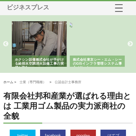
ビジネスプレス
る舗
ホクシン設備株式会社が手がけ
株式会社東京シー・エム・シー
株
る給排水空調消火設備工事の実
のGISインフラ管理システム導
か
績と強み
入メリット
由
ホーム >
士業（専門職種）
>
公認会計士事務所
有限会社邦和産業が選ばれる理由と
は 工業用ゴム製品の実力派商社の
全貌
twitter
facebook
google+
はてブ