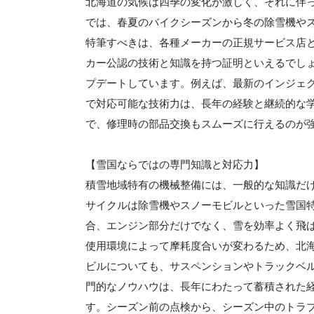
北海道の気候は四季の変化が激しく、それに伴
では、春夏のバイクシーズンから冬の除雪機や
特筆すべきは、各種メーカーの正規サービス店
カー公認の技術と知識を持つ証明といえるでし
プデートしています。例えば、最新のインジェ
で対応可能な技術力は、長年の経験と継続的な
で、修理時の部品交換もスムーズに行えるのが
【雪国ならではの専門知識と対応力】
積雪地域特有の機械整備には、一般的な知識だ
サイクルは除雪機やスノーモビルといった雪国
合、エンジン部分だけでなく、雪を効率よく飛
使用環境によって摩耗度合いが変わるため、北
ビルについても、サスペンションやトラックベ
門的なノウハウは、長年にわたって蓄積された
す。シーズン前の点検から、シーズン中のトラ