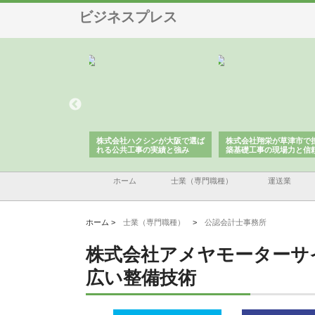
ビジネスプレス
株式会社が印刷会社に
株式会社ハクシンが大阪で選ば
株式会社翔栄が草津市で
紙提案力と供給体制
れる公共工事の実績と強み
築基礎工事の現場力と信
ホーム
士業（専門職種）
運送業
ホーム >
士業（専門職種）
>
公認会計士事務所
株式会社アメヤモーターサ
広い整備技術