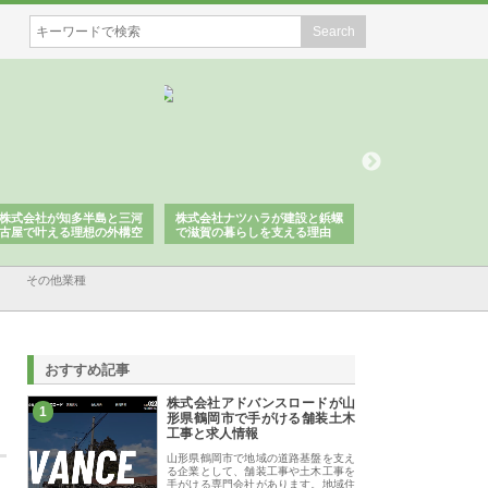
株式会社が知多半島と三河
株式会社ナツハラが建設と鋲螺
株式会社メタルエー
古屋で叶える理想の外構空
で滋賀の暮らしを支える理由
イトが提供する充実
容とは
その他業種
おすすめ記事
株式会社アドバンスロードが山
1
形県鶴岡市で手がける舗装土木
工事と求人情報
山形県鶴岡市で地域の道路基盤を支え
る企業として、舗装工事や土木工事を
手がける専門会社があります。地域住