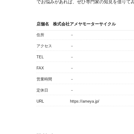
でお悩みがあれば、ぜひ専門家の知見を借りて
店舗名
株式会社アメヤモーターサイクル
住所
－
アクセス
－
TEL
－
FAX
－
営業時間
－
定休日
－
URL
https://ameya.jp/