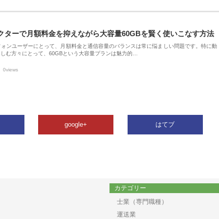
クターで月額料金を抑えながら大容量60GBを賢く使いこなす方法
フォンユーザーにとって、月額料金と通信容量のバランスは常に悩ましい問題です。特に動
しむ方々にとって、60GBという大容量プランは魅力的…
0views
google+
はてブ
カテゴリー
士業（専門職種）
運送業