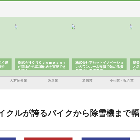
担う建
株式会社ＯＮＯｃｏｍｐａｎｙ
株式会社アセットイノベーショ
庭楽
頼性
が岡山から広域配送を実現でき
ンのワンルーム投資で始める資
と名
る理由
産形成と老後準備
間
人材紹介業
製造業
通信業
小売業・販売業
イクルが誇るバイクから除雪機まで幅