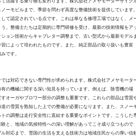
って活躍する乗り物も変わります。株式会社アメヤモーターサイク
スノーモビルまで、季節を問わず高度な整備技術を提供しています
として認定されている点です。これは単なる修理工場ではなく、メ
ょう。整備士たちは定期的に専門研修を受け、最新の技術情報をア
クション技術からキャブレター調整まで、古い型式から最新モデル
学習によって培われたものです。また、純正部品の取り扱いも豊富
強みです。
けでは対応できない専門性が求められます。株式会社アメヤモータ
特有の機械に関する深い知見を持っています。例えば、除雪機の場
ばすオーガやブロワー部分の調整も重要です。これらの部品は雪質
海道の雪質を熟知した上での整備が必要になります。また、スノー
ルトの調整は走行安全性に直結する重要なポイントです。こうした
経験と、地域の気候特性への深い理解があってこそ成り立つもので
ブル対応まで、雪国の生活を支える技術力は地域住民からの厚い信