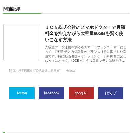
関連記事
ＪＣＮ株式会社のスマホドクターで月額
料金を抑えながら大容量60GBを賢く使
いこなす方法
大容量データ通信を求めるスマートフォンユーザーにと
って、月額料金と通信容量のバランスは常に悩ましい問
題です。特に動画視聴やオンラインゲームを頻繁に楽し
む方々にとって、60GBという大容量プランは魅力的…
[士業（専門職種）][公認会計士事務所]
0views
twitter
facebook
google+
はてブ