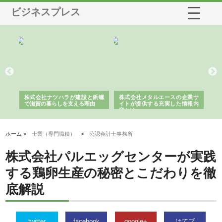
ビジネスプレス
三河
株式会社ナツハラが建設と鋲螺
株式会社メタルエースの企業サ
株
構空
で滋賀の暮らしを支える理由
イトが提供する充実した情報内
み
容とは
ホーム >
士業（専門職種）
>
公認会計士事務所
株式会社パルエッグセンターが実践
する鶏卵生産の秘密とこだわりを徹
底解説
twitter
facebook
google+
はてブ