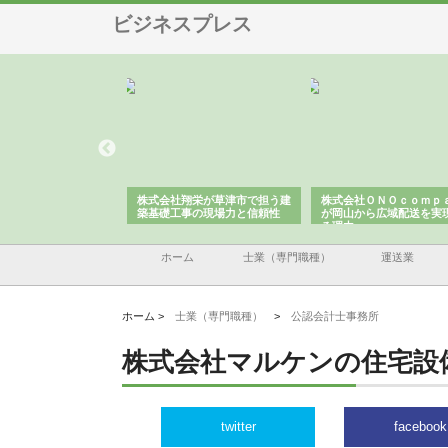
ビジネスプレス
ハクシンが大阪で選ば
株式会社翔栄が草津市で担う建
株式会社ＯＮＯｃｏｍｐ
工事の実績と強み
築基礎工事の現場力と信頼性
が岡山から広域配送を実
る理由
ホーム
士業（専門職種）
運送業
ホーム >
士業（専門職種）
>
公認会計士事務所
株式会社マルケンの住宅設
twitter
facebook