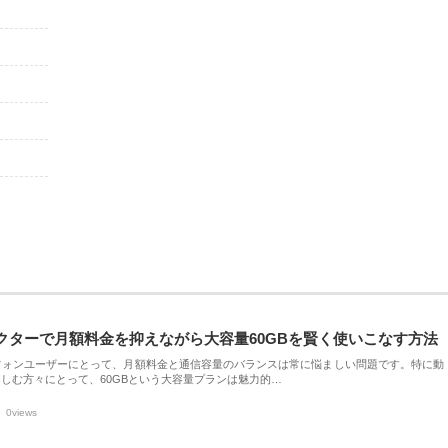
クターで月額料金を抑えながら大容量60GBを賢く使いこなす方法
フォンユーザーにとって、月額料金と通信容量のバランスは常に悩ましい問題です。特に動
しむ方々にとって、60GBという大容量プランは魅力的…
0views