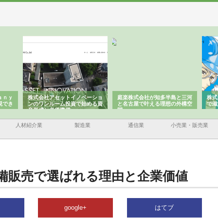
ａｎｙ
株式会社アセットイノベーショ
庭楽株式会社が知多半島と三河
株式
現でき
ンのワンルーム投資で始める資
と名古屋で叶える理想の外構空
で滋
産形成と老後準備
間
人材紹介業
製造業
通信業
小売業・販売業
備販売で選ばれる理由と企業価値
google+
はてブ