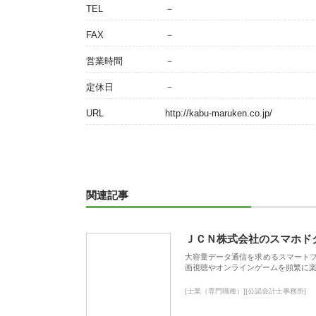
TEL
－
FAX
－
営業時間
－
定休日
－
URL
http://kabu-maruken.co.jp/
関連記事
ＪＣＮ株式会社のスマホド
大容量データ通信を求めるスマート
画視聴やオンラインゲームを頻繁に楽
[士業（専門職種）][公認会計士事務所]