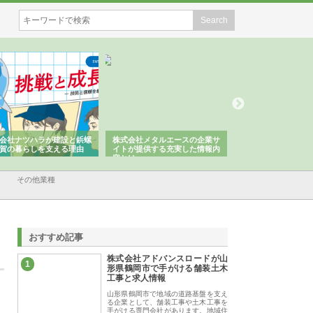
会社ナツハラが建設と鋲螺
株式会社メタルエースの企業サ
株式会社ＣＳＡの事
賀の暮らしを支える理由
イトが提供する充実した情報内
みを徹底解説
容とは
その他業種
おすすめ記事
株式会社アドバンスロードが山
1
形県鶴岡市で手がける舗装土木
工事と求人情報
山形県鶴岡市で地域の道路基盤を支え
る企業として、舗装工事や土木工事を
手がける専門会社があります。地域住