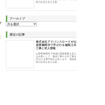
民の生活を支える道…
アーカイブ
び
最近の記事
と
株式会社アドバンスロードが山
形県鶴岡市で手がける舗装土木
工事と求人情報
山形県鶴岡市で地域の道路基盤を支え
る企業として、舗装工事や土木工事を
手がける専門会社があります。地域住
民の生活を支える道…