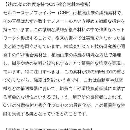
【鉄の5倍の強度を持つCNF複合素材の秘密】
セルロースナノファイバー（CNF）は植物由来の繊維素材で、
その直径はわずか数十ナノメートルという極めて微細な構造を
持っています。この微細な繊維が複合材料の中で強固なネット
ワークを形成することで、従来の素材では実現できなかった強
度と軽さを両立させています。株式会社ＣＮＦ技術研究所が開
発中のCNF複合素材は、植物由来の繊維を特殊な方法で処理
し、樹脂や他の材料と複合化することで驚異的な強度を実現し
ています。特に注目すべきは、この素材が鉄の約5分の1の重さ
でありながら、強度は5倍という点です。これは自動車や航空
機などの輸送機器において、燃費向上や環境負荷低減に直結す
る革命的な特性といえるでしょう。研究所の技術者によれば、
CNFの分散技術と複合化プロセスの最適化が、この驚異的な性
能を実現する鍵となっているとのことです。