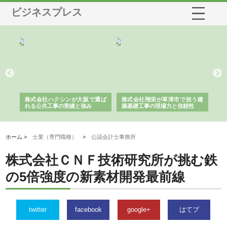
ビジネスプレス
社に
株式会社ハクシンが大阪で選ば
株式会社翔栄が草津市で担う建
株
制
れる公共工事の実績と強み
築基礎工事の現場力と信頼性
が
る
ホーム >
士業（専門職種）
>
公認会計士事務所
株式会社ＣＮＦ技術研究所が挑む鉄
の5倍強度の新素材開発最前線
twitter
facebook
google+
はてブ