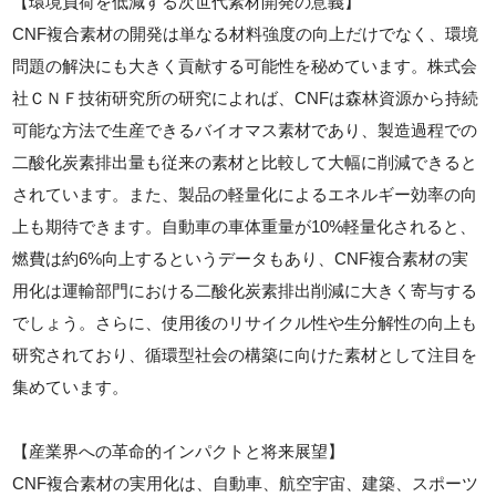
【環境負荷を低減する次世代素材開発の意義】
CNF複合素材の開発は単なる材料強度の向上だけでなく、環境
問題の解決にも大きく貢献する可能性を秘めています。株式会
社ＣＮＦ技術研究所の研究によれば、CNFは森林資源から持続
可能な方法で生産できるバイオマス素材であり、製造過程での
二酸化炭素排出量も従来の素材と比較して大幅に削減できると
されています。また、製品の軽量化によるエネルギー効率の向
上も期待できます。自動車の車体重量が10%軽量化されると、
燃費は約6%向上するというデータもあり、CNF複合素材の実
用化は運輸部門における二酸化炭素排出削減に大きく寄与する
でしょう。さらに、使用後のリサイクル性や生分解性の向上も
研究されており、循環型社会の構築に向けた素材として注目を
集めています。
【産業界への革命的インパクトと将来展望】
CNF複合素材の実用化は、自動車、航空宇宙、建築、スポーツ