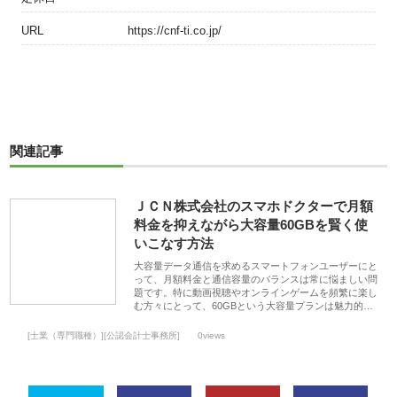
URL
https://cnf-ti.co.jp/
関連記事
ＪＣＮ株式会社のスマホドクターで月額
料金を抑えながら大容量60GBを賢く使
いこなす方法
大容量データ通信を求めるスマートフォンユーザーにと
って、月額料金と通信容量のバランスは常に悩ましい問
題です。特に動画視聴やオンラインゲームを頻繁に楽し
む方々にとって、60GBという大容量プランは魅力的…
[士業（専門職種）][公認会計士事務所]
0views