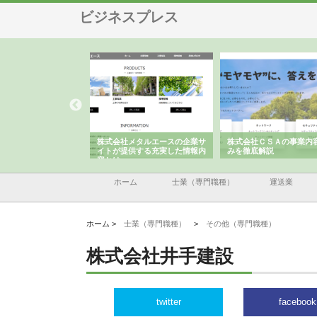
ビジネスプレス
社メタルエースの企業サ
株式会社ＣＳＡの事業内容と強
株式会社山形道路が手
提供する充実した情報内
みを徹底解説
装工事と土木技術の全
ホーム
士業（専門職種）
運送業
ホーム >
士業（専門職種）
>
その他（専門職種）
株式会社井手建設
twitter
facebook