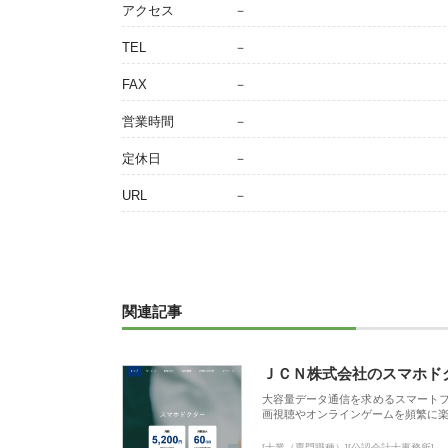
アクセス
－
TEL
－
FAX
－
営業時間
－
定休日
－
URL
－
関連記事
ＪＣＮ株式会社のスマホド
大容量データ通信を求めるスマート
画視聴やオンラインゲームを頻繁に楽
[士業（専門職種）][公認会計士事務所]