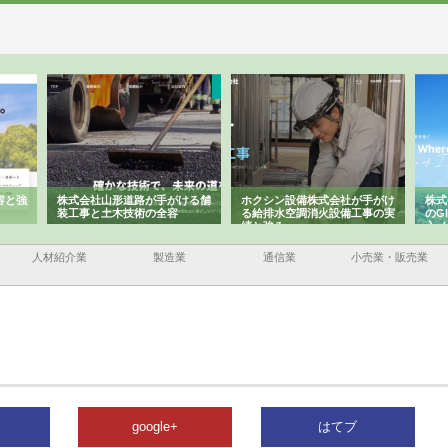
がける舗
ホクシン設備株式会社が手がけ
株式会社東京シー・エム・シー
株
容
る給排水空調消火設備工事の実
のGISインフラ管理システム導
か
績と強み
入メリット
由
人材紹介業
製造業
通信業
小売業・販売業
google+
はてブ