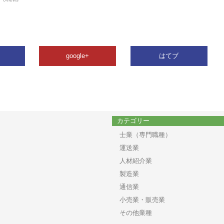
google+
はてブ
カテゴリー
士業（専門職種）
運送業
人材紹介業
製造業
通信業
小売業・販売業
その他業種