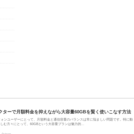
クターで月額料金を抑えながら大容量60GBを賢く使いこなす方法
フォンユーザーにとって、月額料金と通信容量のバランスは常に悩ましい問題です。特に動
しむ方々にとって、60GBという大容量プランは魅力的…
0views