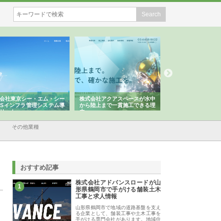
式会社アクアスペースが水中
株式会社地盤調査事務所が選ば
株式会社名神精工
ら陸上まで一貫施工できる理
れ続ける理由と建設コンサルの
スリリース一覧と
強み
その他業種
おすすめ記事
株式会社アドバンスロードが山
1
形県鶴岡市で手がける舗装土木
工事と求人情報
山形県鶴岡市で地域の道路基盤を支え
る企業として、舗装工事や土木工事を
手がける専門会社があります。地域住