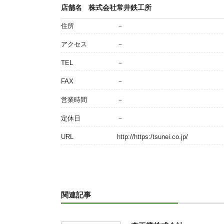
店舗名
株式会社常井鉄工所
住所
－
アクセス
－
TEL
－
FAX
－
営業時間
－
定休日
－
URL
http://https:/tsunei.co.jp/
関連記事