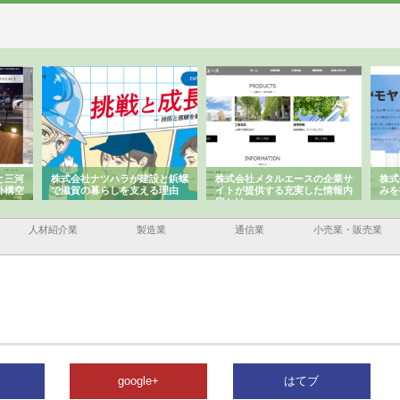
と三河
株式会社ナツハラが建設と鋲螺
株式会社メタルエースの企業サ
株式
外構空
で滋賀の暮らしを支える理由
イトが提供する充実した情報内
みを
容とは
人材紹介業
製造業
通信業
小売業・販売業
google+
はてブ