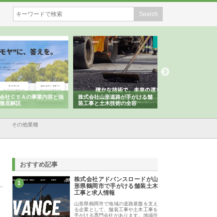
会社ＣＳＡの事業内容と強
株式会社山形道路が手がける舗
ホクシン設備株式会
徹底解説
装工事と土木技術の全容
る給排水空調消火設
績と強み
その他業種
おすすめ記事
株式会社アドバンスロードが山
1
形県鶴岡市で手がける舗装土木
工事と求人情報
山形県鶴岡市で地域の道路基盤を支え
る企業として、舗装工事や土木工事を
手がける専門会社があります。地域住