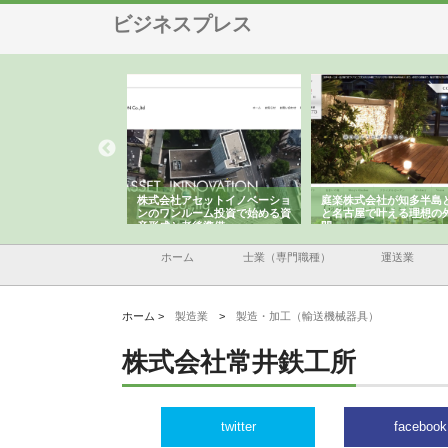
ビジネスプレス
ＯＮＯｃｏｍｐａｎｙ
株式会社アセットイノベーショ
庭楽株式会社が知多半島
ら広域配送を実現でき
ンのワンルーム投資で始める資
と名古屋で叶える理想の
産形成と老後準備
間
ホーム
士業（専門職種）
運送業
ホーム >
製造業
>
製造・加工（輸送機械器具）
株式会社常井鉄工所
twitter
facebook