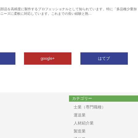
属部品を高精度に製作するプロフェッショナルとして知られています。特に「多品種少量加
のニーズに柔軟に対応しています。これまでの長い経験と熟…
google+
はてブ
カテゴリー
士業（専門職種）
運送業
人材紹介業
製造業