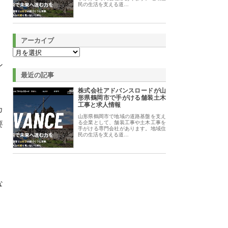
民の生活を支える道…
アーカイブ
ン
最近の記事
株式会社アドバンスロードが山
形県鶴岡市で手がける舗装土木
工事と求人情報
カ
山形県鶴岡市で地域の道路基盤を支え
要
る企業として、舗装工事や土木工事を
手がける専門会社があります。地域住
民の生活を支える道…
、
な