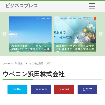
ビジネスプレス
がけ
株式会社東京シー・エム・シー
株式会社アクアスペースが水中
株
の実
のGISインフラ管理システム導
から陸上まで一貫施工できる理
れ
入メリット
由
強
ホーム >
製造業
>
その他_製造・加工
ウベコン浜田株式会社
twitter
facebook
google+
はてブ