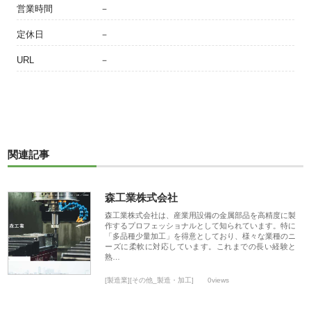
営業時間
－
定休日
－
URL
－
関連記事
森工業株式会社
森工業株式会社は、産業用設備の金属部品を高精度に製
作するプロフェッショナルとして知られています。特に
「多品種少量加工」を得意としており、様々な業種のニ
ーズに柔軟に対応しています。これまでの長い経験と
熟…
[製造業][その他_製造・加工]
0views