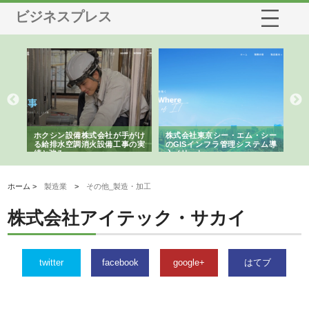
ビジネスプレス
る舗
ホクシン設備株式会社が手がけ
株式会社東京シー・エム・シー
株
る給排水空調消火設備工事の実
のGISインフラ管理システム導
か
績と強み
入メリット
由
ホーム >
製造業
>
その他_製造・加工
株式会社アイテック・サカイ
twitter
facebook
google+
はてブ