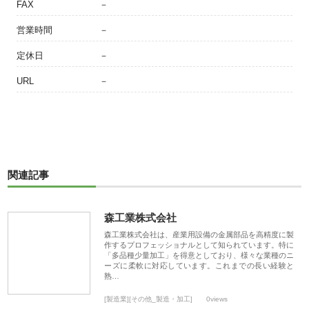
FAX
－
営業時間
－
定休日
－
URL
－
関連記事
森工業株式会社
森工業株式会社は、産業用設備の金属部品を高精度に製
作するプロフェッショナルとして知られています。特に
「多品種少量加工」を得意としており、様々な業種のニ
ーズに柔軟に対応しています。これまでの長い経験と
熟…
[製造業][その他_製造・加工]
0views