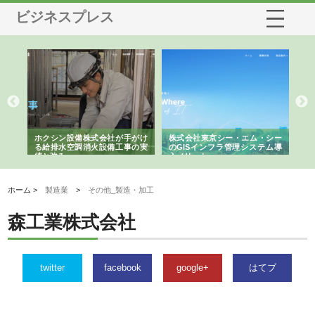
ビジネスプレス
る舗
ホクシン設備株式会社が手がけ
株式会社東京シー・エム・シー
株
る給排水空調消火設備工事の実
のGISインフラ管理システム導
か
績と強み
入メリット
由
ホーム >
製造業
>
その他_製造・加工
森工業株式会社
twitter
facebook
google+
はてブ