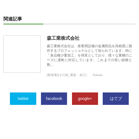
関連記事
森工業株式会社
森工業株式会社は、産業用設備の金属部品を高精度に製
作するプロフェッショナルとして知られています。特に
「多品種少量加工」を得意としており、様々な業種のニ
ーズに柔軟に対応しています。これまでの長い経験と
熟…
[製造業][その他_製造・加工]
0views
twitter
facebook
google+
はてブ