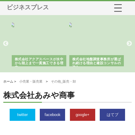
ビジネスプレス
シー
株式会社アクアスペースが水中
株式会社地盤調査事務所が選ば
株
ム導
から陸上まで一貫施工できる理
れ続ける理由と建設コンサルの
ス
由
強み
ホーム >
小売業・販売業
>
その他_販売・卸
株式会社あみや商事
twitter
facebook
google+
はてブ