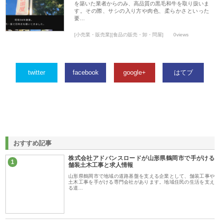
を築いた業者からのみ、高品質の黒毛和牛を取り扱いま
す。その際、サシの入り方や肉色、柔らかさといった
要…
[小売業・販売業][食品の販売・卸・問屋]
0views
twitter
facebook
google+
はてブ
おすすめ記事
株式会社アドバンスロードが山形県鶴岡市で手がける
1
舗装土木工事と求人情報
山形県鶴岡市で地域の道路基盤を支える企業として、舗装工事や
土木工事を手がける専門会社があります。地域住民の生活を支え
る道…