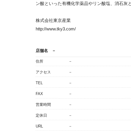
ン酸といった有機化学薬品やリン酸塩、消石灰
株式会社東京産業
http://www.tky3.com/
店舗名
－
住所
－
アクセス
－
TEL
－
FAX
－
営業時間
－
定休日
－
URL
－