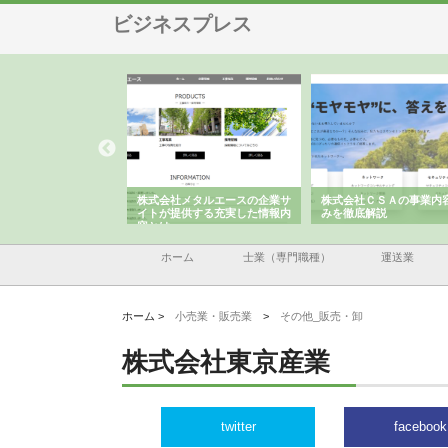
ビジネスプレス
ナツハラが建設と鋲螺
株式会社メタルエースの企業サ
株式会社ＣＳＡの事業内
暮らしを支える理由
イトが提供する充実した情報内
みを徹底解説
容とは
ホーム
士業（専門職種）
運送業
ホーム >
小売業・販売業
>
その他_販売・卸
株式会社東京産業
twitter
facebook