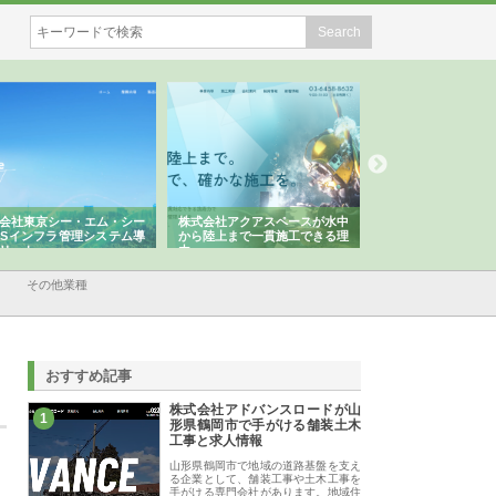
会社東京シー・エム・シー
株式会社アクアスペースが水中
株式会社地盤調査事
ISインフラ管理システム導
から陸上まで一貫施工できる理
れ続ける理由と建設
リット
由
強み
その他業種
おすすめ記事
株式会社アドバンスロードが山
1
形県鶴岡市で手がける舗装土木
工事と求人情報
山形県鶴岡市で地域の道路基盤を支え
る企業として、舗装工事や土木工事を
手がける専門会社があります。地域住