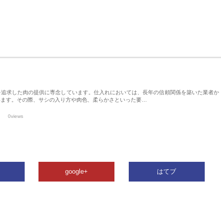
を追求した肉の提供に専念しています。仕入れにおいては、長年の信頼関係を築いた業者か
います。その際、サシの入り方や肉色、柔らかさといった要…
0views
google+
はてブ