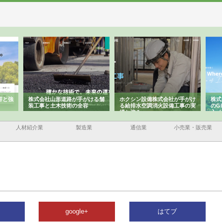
容と強
株式会社山形道路が手がける舗
ホクシン設備株式会社が手がけ
株式
装工事と土木技術の全容
る給排水空調消火設備工事の実
のG
績と強み
入メ
人材紹介業
製造業
通信業
小売業・販売業
google+
はてブ