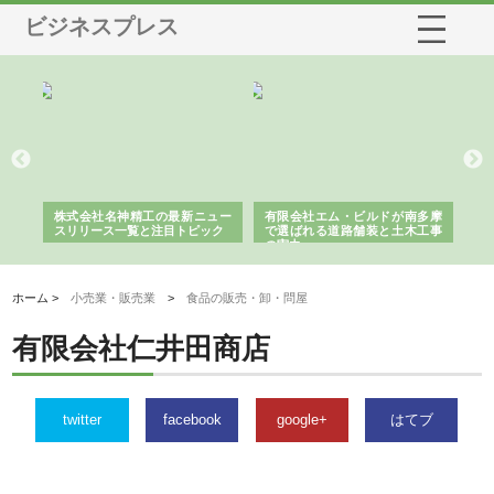
ビジネスプレス
選ば
株式会社名神精工の最新ニュー
有限会社エム・ビルドが南多摩
有
ルの
スリリース一覧と注目トピック
で選ばれる道路舗装と土木工事
ネ
の実力
ホーム >
小売業・販売業
>
食品の販売・卸・問屋
有限会社仁井田商店
twitter
facebook
google+
はてブ