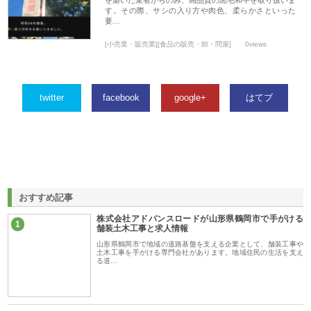
を築いた業者からのみ、高品質の黒毛和牛を取り扱いま
す。その際、サシの入り方や肉色、柔らかさといった
要…
[小売業・販売業][食品の販売・卸・問屋]
0views
twitter
facebook
google+
はてブ
おすすめ記事
株式会社アドバンスロードが山形県鶴岡市で手がける
1
舗装土木工事と求人情報
山形県鶴岡市で地域の道路基盤を支える企業として、舗装工事や
土木工事を手がける専門会社があります。地域住民の生活を支え
る道…