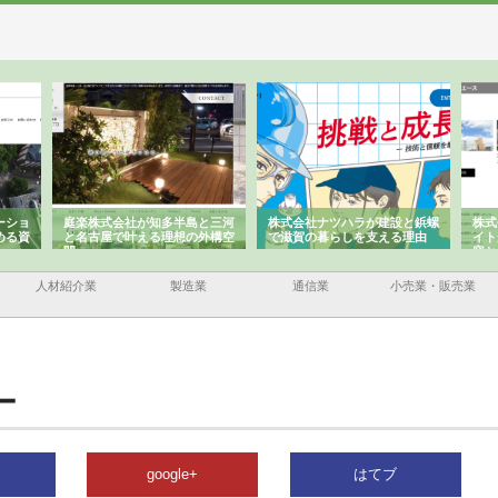
ーショ
庭楽株式会社が知多半島と三河
株式会社ナツハラが建設と鋲螺
株式
める資
と名古屋で叶える理想の外構空
で滋賀の暮らしを支える理由
イト
間
容と
人材紹介業
製造業
通信業
小売業・販売業
ー
google+
はてブ