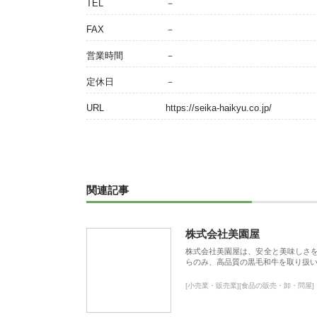
TEL
－
FAX
－
営業時間
－
定休日
－
URL
https://seika-haikyu.co.jp/
関連記事
株式会社美園屋
株式会社美園屋は、安全と美味しさ
らのみ、高品質の黒毛和牛を取り扱
[小売業・販売業][食品の販売・卸・問屋]