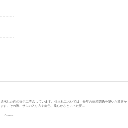
を追求した肉の提供に専念しています。仕入れにおいては、長年の信頼関係を築いた業者か
います。その際、サシの入り方や肉色、柔らかさといった要…
0views