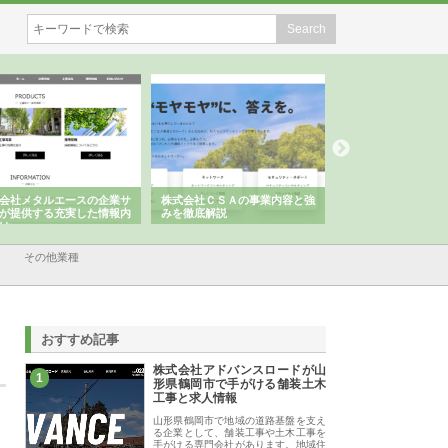
会社メタルエースの企業サ
株式会社ＣＳＡの事業内容と強
株式会社山形道路が
が提供する充実した情報内
みを徹底解説
装工事と土木技術の
は
その他業種
おすすめ記事
株式会社アドバンスロードが山
1
形県鶴岡市で手がける舗装土木
工事と求人情報
山形県鶴岡市で地域の道路基盤を支え
る企業として、舗装工事や土木工事を
手がける専門会社があります。地域住