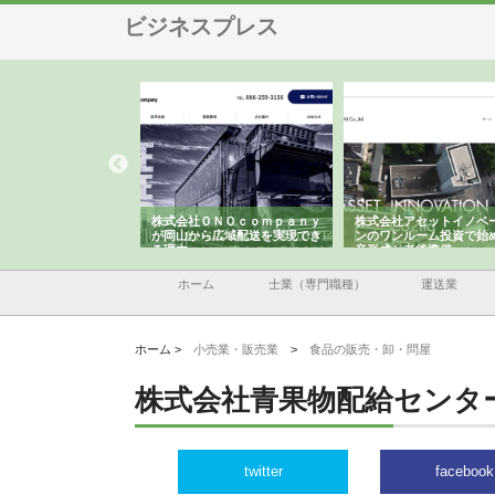
ビジネスプレス
翔栄が草津市で担う建
株式会社ＯＮＯｃｏｍｐａｎｙ
株式会社アセットイノベ
事の現場力と信頼性
が岡山から広域配送を実現でき
ンのワンルーム投資で始
る理由
産形成と老後準備
ホーム
士業（専門職種）
運送業
ホーム >
小売業・販売業
>
食品の販売・卸・問屋
株式会社青果物配給センタ
twitter
facebook