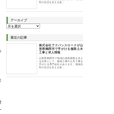
民の生活を支える道…
アーカイブ
最近の記事
株式会社アドバンスロードが山
形県鶴岡市で手がける舗装土木
る
工事と求人情報
山形県鶴岡市で地域の道路基盤を支え
る企業として、舗装工事や土木工事を
手がける専門会社があります。地域住
民の生活を支える道…
公
愛
ー