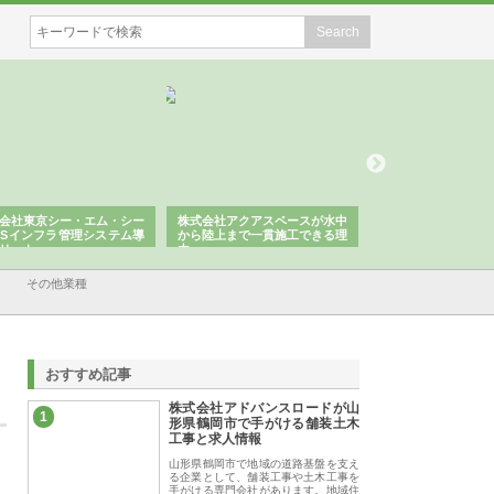
会社東京シー・エム・シー
株式会社アクアスペースが水中
株式会社地盤調査事
ISインフラ管理システム導
から陸上まで一貫施工できる理
れ続ける理由と建設
リット
由
強み
その他業種
おすすめ記事
株式会社アドバンスロードが山
1
形県鶴岡市で手がける舗装土木
工事と求人情報
山形県鶴岡市で地域の道路基盤を支え
る企業として、舗装工事や土木工事を
手がける専門会社があります。地域住