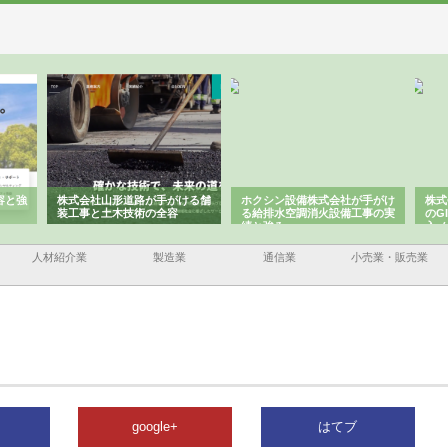
容と強
株式会社山形道路が手がける舗
ホクシン設備株式会社が手がけ
株式
装工事と土木技術の全容
る給排水空調消火設備工事の実
のG
績と強み
入メ
人材紹介業
製造業
通信業
小売業・販売業
google+
はてブ