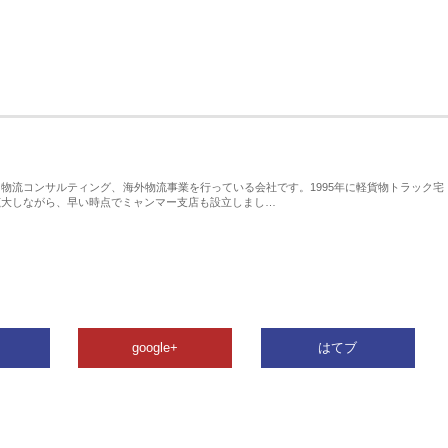
物流コンサルティング、海外物流事業を行っている会社です。1995年に軽貨物トラック宅
拡大しながら、早い時点でミャンマー支店も設立しまし…
google+
はてブ