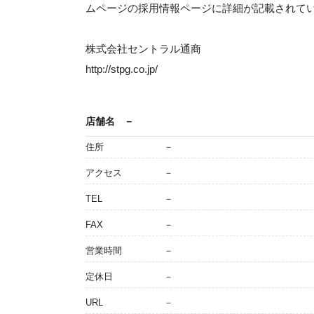
ムページの採用情報ページに詳細が記載されて
株式会社セントラル通商
http://stpg.co.jp/
店舗名
－
住所
－
アクセス
－
TEL
－
FAX
－
営業時間
－
定休日
－
URL
－