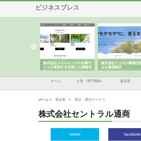
ビジネスプレス
ナツハラが建設と鋲螺
株式会社メタルエースの企業サ
株式会社ＣＳＡの事業内
暮らしを支える理由
イトが提供する充実した情報内
みを徹底解説
容とは
ホーム
士業（専門職種）
運送業
ホーム >
運送業
>
電話・通信サービス
株式会社セントラル通商
twitter
facebook