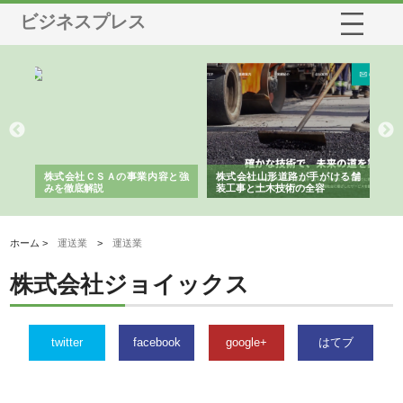
ビジネスプレス
業サ
株式会社ＣＳＡの事業内容と強
株式会社山形道路が手がける舗
ホ
報内
みを徹底解説
装工事と土木技術の全容
る
績
ホーム >
運送業
>
運送業
株式会社ジョイックス
twitter
facebook
google+
はてブ